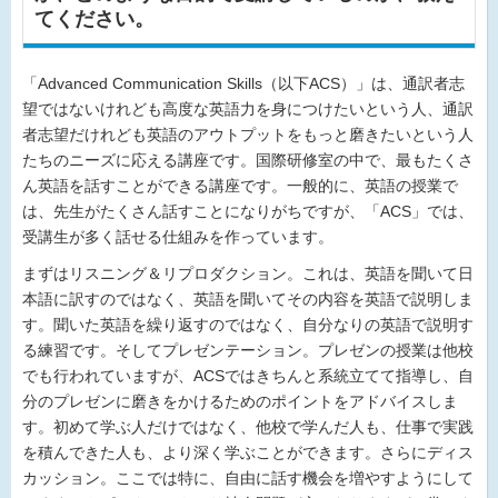
てください。
「Advanced Communication Skills（以下ACS）」は、通訳者志
望ではないけれども高度な英語力を身につけたいという人、通訳
者志望だけれども英語のアウトプットをもっと磨きたいという人
たちのニーズに応える講座です。国際研修室の中で、最もたくさ
ん英語を話すことができる講座です。一般的に、英語の授業で
は、先生がたくさん話すことになりがちですが、「ACS」では、
受講生が多く話せる仕組みを作っています。
まずはリスニング＆リプロダクション。これは、英語を聞いて日
本語に訳すのではなく、英語を聞いてその内容を英語で説明しま
す。聞いた英語を繰り返すのではなく、自分なりの英語で説明す
る練習です。そしてプレゼンテーション。プレゼンの授業は他校
でも行われていますが、ACSではきちんと系統立てて指導し、自
分のプレゼンに磨きをかけるためのポイントをアドバイスしま
す。初めて学ぶ人だけではなく、他校で学んだ人も、仕事で実践
を積んできた人も、より深く学ぶことができます。さらにディス
カッション。ここでは特に、自由に話す機会を増やすようにして