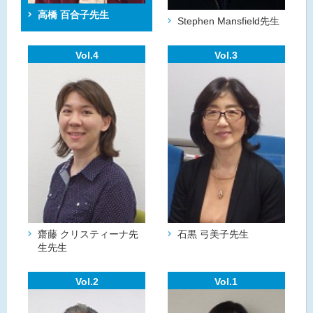
高橋 百合子
先生
Stephen Mansfield
先生
Vol.4
Vol.3
齋藤 クリスティーナ先
石黒 弓美子
先生
生
先生
Vol.2
Vol.1