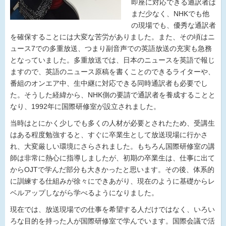
即座に対応できる通訳者は
まだ少なく、NHKでも他
の現場でも、優秀な通訳者
を確保することには大変な苦労がありました。また、その頃はニ
ュース7での多重放送、つまり副音声での英語放送の充実も急務
となっていました。多重放送では、日本のニュースを英語で報じ
ますので、英語のニュース原稿を書くことのできるライターや、
番組のオンエア中、生中継に対応できる同時通訳者も必要でし
た。そうした経緯から、NHK側の要請で通訳者を養成することと
なり、1992年に国際研修室が設立されました。
当時はとにかく少しでも多くの人材が必要とされたため、受講生
はある程度勉強すると、すぐに卒業生として放送現場に行かさ
れ、大変厳しい環境にさらされました。もちろん国際研修室の講
師は非常に熱心に指導しましたが、初期の卒業生は、仕事に出て
からOJTで学んだ部分も大きかったと思います。その後、体系的
に訓練する仕組みが徐々にできあがり、現在のように基礎からレ
ベルアップしながら学べるようになりました。
現在では、放送現場での仕事を希望する人だけではなく、いろい
ろな目的を持った人が国際研修室で学んでいます。国際会議で活