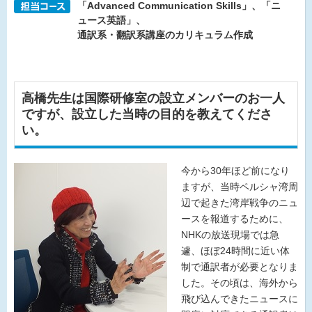
「Advanced Communication Skills」、「ニ
ュース英語」、
通訳系・翻訳系講座のカリキュラム作成
高橋先生は国際研修室の設立メンバーのお一人
ですが、設立した当時の目的を教えてくださ
い。
今から30年ほど前になり
ますが、当時ペルシャ湾周
辺で起きた湾岸戦争のニュ
ースを報道するために、
NHKの放送現場では急
遽、ほぼ24時間に近い体
制で通訳者が必要となりま
した。その頃は、海外から
飛び込んできたニュースに