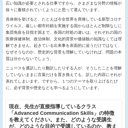
広い知識が必要とされる仕事ですから、さまざまな分野の情報が
徐々に蓄積されていくようにと思って選んでいます。
具体例を挙げると、たとえば今全世界を席捲している新型コロナ
ウイルス。厳しい都市封鎖を実施する国からほとんど制限なしに
集団免疫を目指す国まで、各国の対処の違いは、それぞれの国の
医療保健体制、政治体制、文化的背景や価値観の知識なくては理
解できません。起きている出来事を表面的に追うだけではなく、
なぜそうなのか、歴史的な背景も理解していなければ、問題の本
質は分からないでしょう。
ニュースを通訳したり翻訳したりする人が、そうしたことを理解
していないままに言葉だけを置き換えても、訳した内容にそれが
表れてしまいます。ですから、１つのテーマを取り上げるたび
に、必ず背景や歴史なども学べるようにしています。
現在、先生が直接指導しているクラス
「Advanced Communication Skills」の特徴
を教えてください。また、どのような受講生
が、どのような目的で受講しているのか、教え