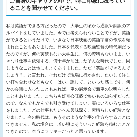
ご自身のキャリアの中で、特に印象に残ってい
ることを聞かせてください。
私は英語ができる方だったので、大学生の頃から通訳や翻訳のア
ルバイトをしていました。今では考えられないことですが、英語
ができるというだけで、いきなり日本映画の英語字幕の作成を頼
まれたこともありました。日本を代表する映画監督の時代劇だっ
たのですが、何の実績もない大学生に、何の資料もないまま、い
きなり仕事を依頼する、何十年か前はまだそんな時代でした。同
じようなことは他にもよくありました。ただ「英語ができるんで
しょう？」と言われ、それだけで現場に行かされ、たいして詳し
い打ち合わせなどもなく「はい、訳して」といった感じです。何
かの会議に入ったこともあれば、車の展示会で新車の説明をした
こともありました。こちらも好奇心旺盛で怖いもの知らずだった
ので、なんでもかんでも引き受けてしまい、実にいろいろな仕事
をしました。どの仕事もたいへん興味深く、素晴らしい経験とな
りました。今の時代は、もうそのような仕事の仕方をすることは
できません。私の場合は、若い頃にそういった経験を積むことが
できたので、本当にラッキーだったと思っています。