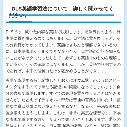
DLS英語学習法について、詳しく聞かせてく
ださい。
DLSでは、聞いた内容を英語で説明します。通訳練習のように日
本語に置き換えるのではありません。日本語に置き換えると、そ
の分負荷がかかってしまい、英語はきちんと理解できているの
に、日本語表現がうまくできなかったり、日本語の定訳を知らな
いことがネックになったりして、必ずしも英語そのものを理解し
ているかどうかの確認にはなりません。しかし英語で説明するの
であれば、本来の理解力だけを確かめることができます。
英語で説明する時、記憶したとおりにオウム返しのようにスピー
キングをするのでは単なる記憶力の問題になってしまいます。自
分の言葉で説明します。すべての表現を置き換えることはできま
せんが、たとえばイディオムの部分は普通の言葉を用いたり、複
雑な文章は簡単に言い換えたりするなど、なるべく平易な表現に
置き換えるようにします。これは、非常に高度な練習です。平易
な表現で説明する方が、かえって難しいこともあります。通訳の
勉強をしている人でも、日→英通訳の練習になると、途端に英語