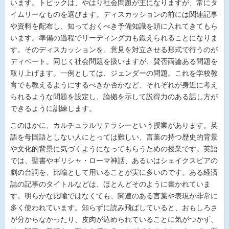
います。トピックは、やはり社会問題が主になりますが、常にタ
イムリーなものを選びます。ディスカッションの前には関連記事
や資料を配布し、知っておくべき予備知識を頭に入れてきてもら
います。準備の過程でリーディング力も鍛えられることになりま
す。そのディスカッションを、意見を対立させる形式で行うのが
ディベート。同じく社会問題を扱いますが、賛否両論ある問題を
取り上げます。一例としては、ジェンダーの問題。これを学校教
育でも教えるようにするべきか否かなど、それぞれが身近に考え
られるような問題を設定し、論拠を示して説得力のある話し方が
できるように訓練します。
このほかに、カルチュラルリテラシーという授業があります。英
語を母国語としない人にとっては難しい、言葉の持つ歴史的背景
や文化的背景に気づくようになってもらうための授業です。英語
では、聖書やギリシャ・ローマ神話、あるいはシェイクスピアの
劇の台詞を、比喩として用いることが実に多いのです。ある経済
誌の記事のタイトルなどは、ほとんどそのように書かれていま
す。明らかな比喩ではなくても、関連のある言葉や表現が非常に
多く使われています。知らずに読み飛ばしていると、おもしろさ
が分からなかったり、皮肉が込められていることに気がつかず、