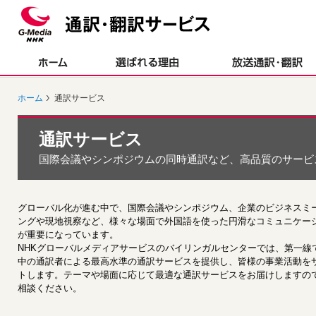
ペ
ペ
ー
ー
ジ
ジ
内
の
を
終
移
わ
動
り
ホーム
通訳サービス
す
で
る
す
た
ヘ
通訳サービス
め
ッ
の
ダ
国際会議やシンポジウムの同時通訳など、高品質のサービ
リ
ー
ン
情
ク
報
で
に
グローバル化が進む中で、国際会議やシンポジウム、企業のビジネスミ
す
戻
ングや現地視察など、様々な場面で外国語を使った円滑なコミュニケー
サ
り
が重要になっています。
イ
ま
NHKグローバルメディアサービスのバイリンガルセンターでは、第一線
ト
す
中の通訳者による最高水準の通訳サービスを提供し、皆様の事業活動を
内
ペ
トします。テーマや場面に応じて最適な通訳サービスをお届けしますの
共
ー
相談ください。
通
ジ
メ
の