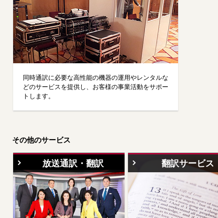
ー
情
報
に
移
動
し
ま
す
同時通訳に必要な高性能の機器の運用やレンタルな
どのサービスを提供し、お客様の事業活動をサポー
トします。
その他のサービス
放送通訳・翻訳
翻訳サービス