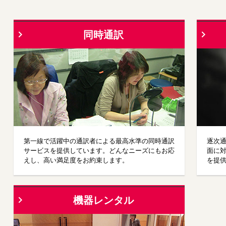
ニ
先
ュ
頭
ー
に
同時通訳
に
戻
移
り
動
ま
し
す
ま
す
ペ
ー
ジ
本
文
第一線で活躍中の通訳者による最高水準の同時通訳
逐次
に
サービスを提供しています。どんなニーズにもお応
面に
移
えし、高い満足度をお約束します。
を提
動
し
ま
す
機器レンタル
フ
ッ
タ