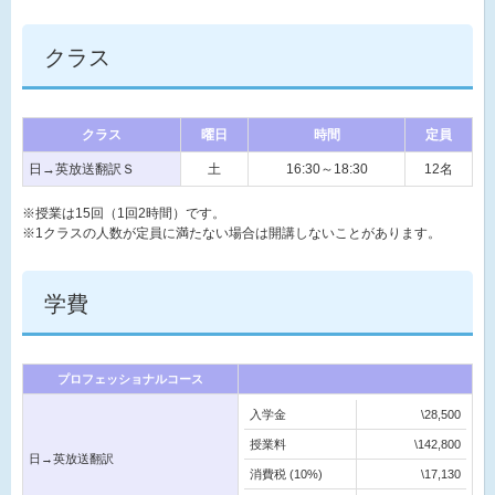
クラス
クラス
曜日
時間
定員
日→英放送翻訳Ｓ
土
16:30～18:30
12名
※授業は15回（1回2時間）です。
※1クラスの人数が定員に満たない場合は開講しないことがあります。
学費
プロフェッショナルコース
入学金
\28,500
授業料
\142,800
日→英放送翻訳
消費税 (10%)
\17,130