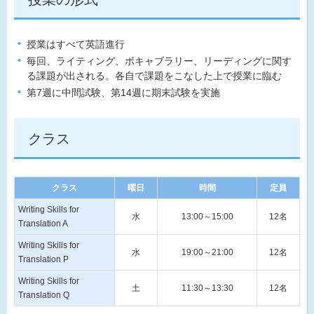
授業はすべて英語進行
毎回、ライティング、ボキャブラリー、リーディングに関す
る課題が出される。各自で課題をこなした上で授業に臨む
第7週に中間試験、第14週に期末試験を実施
クラス
クラス
曜日
時間
定員
Writing Skills for
水
13:00～15:00
12名
Translation A
Writing Skills for
水
19:00～21:00
12名
Translation P
Writing Skills for
土
11:30～13:30
12名
Translation Q