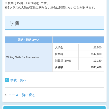
※授業は15回（1回2時間）です。
※1クラスの人数が定員に満たない場合は開講しないことがあります。
学費
通訳・翻訳コース
入学金
\28,500
授業料
\142,800
Writing Skills for Translation
消費税 (10%)
\17,130
合計額
\188,430
学費一覧へ
コース一覧に戻る